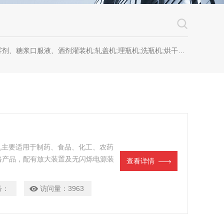
糖浆口服液、酒剂灌装机;轧盖机;理瓶机;洗瓶机;烘干机;套标机;喷码机;贴标机
本机主要适用于制药、食品、化工、农药
格产品，配有放大装置及无闪烁电源装
查看详情
号：
访问量：
3963