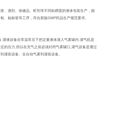
浆、酒剂、保健品、町剂等不同粘稠度的液体包装生产，能
检、贴标签等工序，符合新版GMP药品生产规范要求。
.灌液设备在常温常压下把定量液体灌入气雾罐内.灌气机是
一定的压力,所以在充气之前必须封闭气雾罐口,灌气设备是通过
雾剂灌装设备、全自动气雾剂灌装设备。