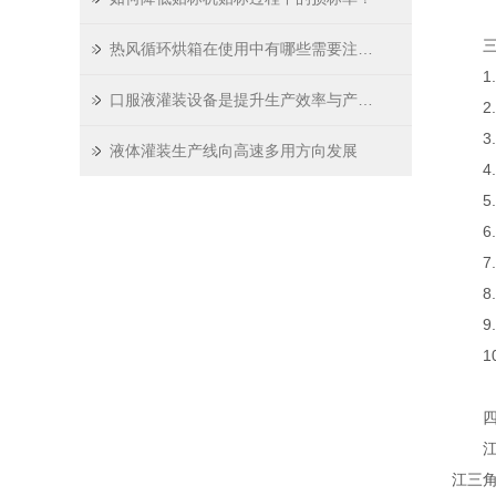
三、
热风循环烘箱在使用中有哪些需要注意的事项
1.适
口服液灌装设备是提升生产效率与产品质量的关键工具
2.水
3.气耗
液体灌装生产线向高速多用方向发展
4.电
5.灭
6.
7.
8.灌
9.产
10.
四、
江苏威
江三角