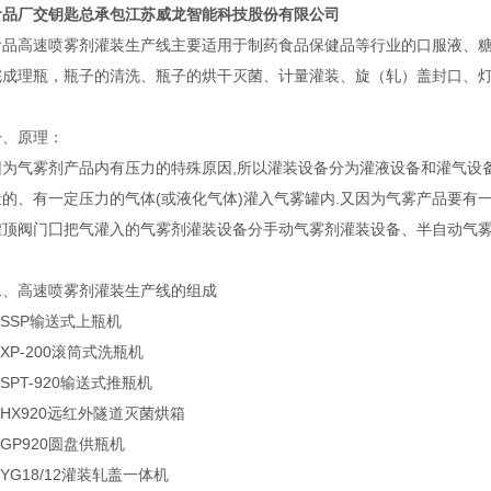
食品厂交钥匙总承包江苏威龙智能科技股份有限公司
高速喷雾剂灌装生产线主要适用于制药食品保健品等行业的口服液、糖
完成理瓶，瓶子的清洗、瓶子的烘干灭菌、计量灌装、旋（轧）盖封口、灯
原理：
气雾剂产品内有压力的特殊原因,所以灌装设备分为灌液设备和灌气设备
的、有一定压力的气体(或液化气体)灌入气雾罐内.又因为气雾产品要有
罐顶阀门囗把气灌入的气雾剂灌装设备分手动气雾剂灌装设备、半自动气
高速喷雾剂灌装生产线的组成
SSP输送式上瓶机
P-200滚筒式洗瓶机
PT-920输送式推瓶机
X920远红外隧道灭菌烘箱
P920圆盘供瓶机
G18/12灌装轧盖一体机