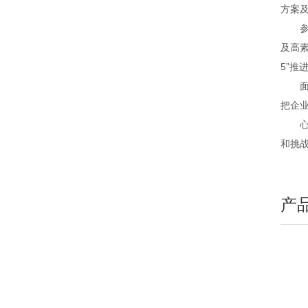
方案
参与
及高
5”推
面对
把企
心系
和挑
产