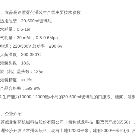
食品高速喷雾剂灌装生产线主要技术参数
用瓶型：20-500ml玻璃瓶
耗量：0.6-1t/h
量：20 m³/h，0.3-0.6Mpa
源：220/380V 总功率：≤90Kw
菌温度：300-350℃
灌装头数：18头
旋（轧）盖头数：12头
装精度：≤±1%
品合格率：≥99.9%
生产能力10000-12000瓶/小时的20-500ml玻璃瓶的口服液、糖
企业介绍
龙制药机械科技股份有限公司（简称威龙科技, 股票代码:836556）
洲经济开发区常州金坛区，现有土地12000平米，建有8000平米面积