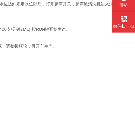
内水位达到规定水位以后，打开超声开关，超声波清洗机进入洗
电话
微信扫一扫
00支/分钟7ML),按RUN键开始生产。
瓶，调整拨瓶轮，再开车生产。