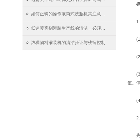
操
如何正确的操作滚筒式洗瓶机其注意事项又有哪些？
1.
低速喷雾剂灌装生产线的清洁，必须时刻保持
(1
浓稠物料灌装机的清洁验证与残留控制
(2
(3
值。停
(4
2.
先把