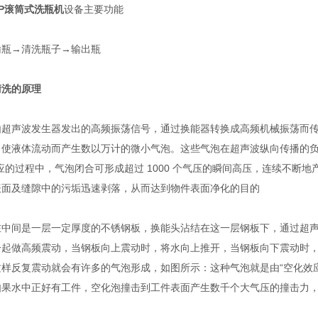
XP滚筒式洗瓶机
设备主要功能
→清洗瓶子→输出瓶
的原理
声波发生器发出的高频振荡信号，通过换能器转换成高频机械振荡而传播到
，使液体流动而产生数以万计的微小气泡。这些气泡在超声波纵向传播的负
应的过程中，气泡闭合可形成超过 1000 个气压的瞬间高压，连续不断
表面及缝隙中的污垢迅速剥落，从而达到物件表面净化的目的
间是一层一定厚度的不锈钢板，换能头沾结在这一层钢板下，通过超声
一起做高频震动，当钢板向上震动时，将水向上推开，当钢板向下震动时
这样反复震动就会有许多的气泡形成，如图所示：这种气泡就是由“空化效
如果水中正好有工件，空化泡撞击到工件表面产生数千个大气压的撞击力