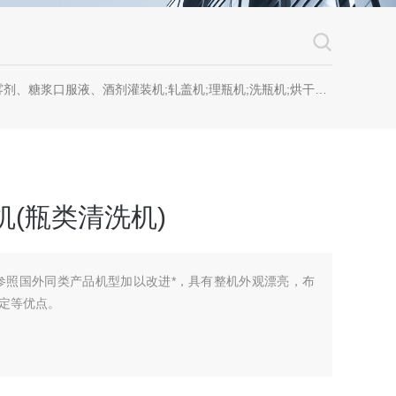
糖浆口服液、酒剂灌装机;轧盖机;理瓶机;洗瓶机;烘干机;套标机;喷码机;贴标机
机(瓶类清洗机)
参照国外同类产品机型加以改进*，具有整机外观漂亮，布
定等优点。