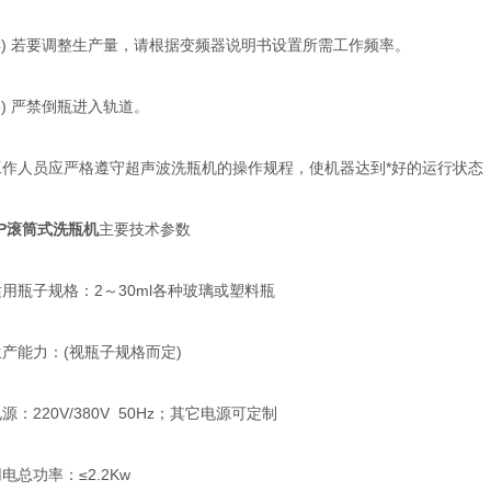
) 若要调整生产量，请根据变频器说明书设置所需工作频率。
) 严禁倒瓶进入轨道。
人员应严格遵守超声波洗瓶机的操作规程，使机器达到*好的运行状态
XP滚筒式洗瓶机
主要技术参数
瓶子规格：2～30ml各种玻璃或塑料瓶
能力：(视瓶子规格而定)
220V/380V 50Hz；其它电源可定制
功率：≤2.2Kw