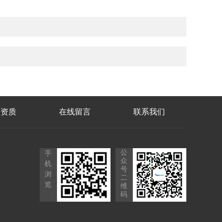
誉资质
在线留言
联系我们
公
手
众
机
号
浏
二
览
维
码