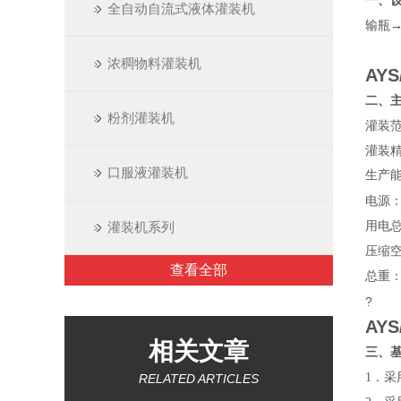
一、
全自动自流式液体灌装机
输瓶
浓稠物料灌装机
AYS
二、
粉剂灌装机
灌装范围
灌装精
口服液灌装机
生产
电源：2
用电总
灌装机系列
压缩空气
查看全部
总重：
?
AYS
相关文章
三、
1．采
RELATED ARTICLES