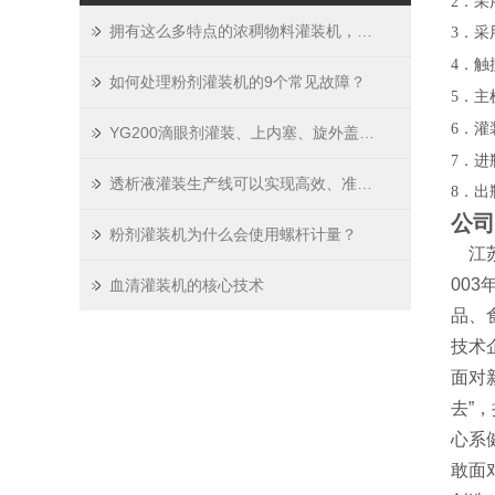
2．
拥有这么多特点的浓稠物料灌装机，还不抓紧时间入手？
3．
．触
4
如何处理粉剂灌装机的9个常见故障？
．主
5
．灌
6
YG200滴眼剂灌装、上内塞、旋外盖机的节能效果
．进
7
透析液灌装生产线可以实现高效、准确的灌装过程
8．出
公司
粉剂灌装机为什么会使用螺杆计量？
江
00
血清灌装机的核心技术
品、
技术
面对
去”
心系
敢面