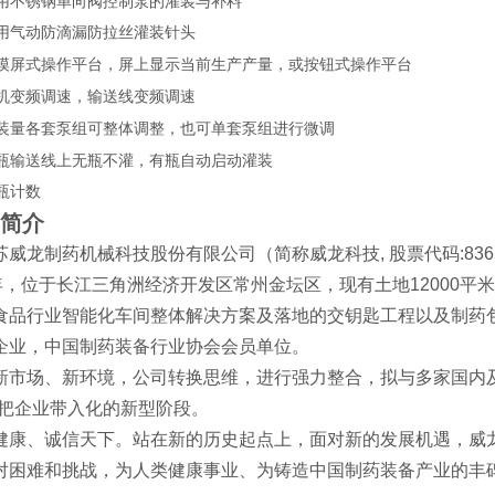
采用不锈钢单向阀控制泵的灌装与补料
采用气动防滴漏防拉丝灌装针头
摸屏式操作平台
屏上显示当前生产产量
操作平台
，
，或按钮式
机变频调速，输送线变频调速
装量
可整体调整，也可单套泵组进行微调
各套泵组
瓶输送线上无瓶
，有瓶自动启动
不灌
灌装
瓶计数
简介
苏威龙制药机械科技股份有限公司（简称威龙科技, 股票代码:83
3年，位于长江三角洲经济开发区常州金坛区，现有土地12000平
食品行业智能化车间整体解决方案及落地的交钥匙工程以及制药
企业，中国制药装备行业协会会员单位。
新市场、新环境，公司转换思维，进行强力整合，拟与多家国内
，把企业带入化的新型阶段。
健康、诚信天下。站在新的历史起点上，面对新的发展机遇，威
对困难和挑战，为人类健康事业、为铸造中国制药装备产业的丰