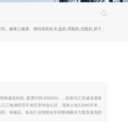
糖浆口服液、酒剂灌装机;轧盖机;理瓶机;洗瓶机;烘干机;套标机;喷码机;贴标机
称威龙科技, 股票代码:836556），前身为江苏威龙灌装
长江三角洲经济开发区常州金坛区，现有土地12000平米，
事制药、保健品、食品行业智能化车间整体解决方案及落地的
造、销售与进出口业务为一体的高新技术企业