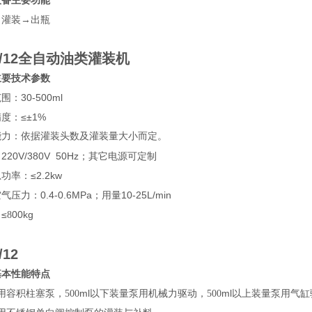
设备主要功能
→灌装→出瓶
/12
全自动油类灌装机
主要技术参数
：30-500ml
度：≤±1%
能力：依据灌装头数及灌装量大小而定。
20V/380V
50Hz；其它电源可定制
功率：≤2.2kw
压力：0.4-0.6MPa；用量10-25L/min
≤
00kg
8
/12
基本性能特点
ml
ml
用容积柱塞泵，500
以下装量泵用机械力驱动，500
以上装量泵用气缸