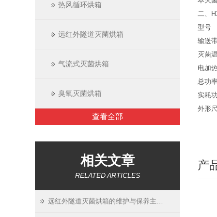
本灭
热风循环烘箱
二、H
型号
远红外隧道灭菌烘箱
输送
灭菌
气流式灭菌烘箱
电加
总功
臭氧灭菌烘箱
实耗
外形
查看全部
相关文章
产
RELATED ARTICLES
远红外隧道灭菌烘箱的维护与保养主要包括哪些方面？