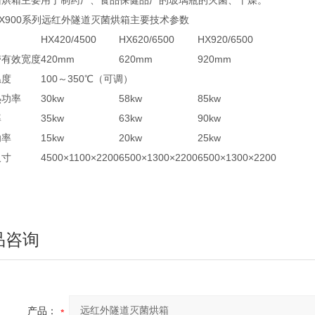
菌烘箱主要用于制药厂、食品保健品厂的玻璃瓶的灭菌、干燥。
X900系列远红外隧道灭菌烘箱主要技术参数
HX420/4500
HX620/6500
HX920/6500
带有效宽度
420mm
620mm
920mm
温度
100～350℃（可调）
热功率
30kw
58kw
85kw
率
35kw
63kw
90kw
功率
15kw
20kw
25kw
尺寸
4500×1100×2200
6500×1300×2200
6500×1300×2200
品咨询
产品：