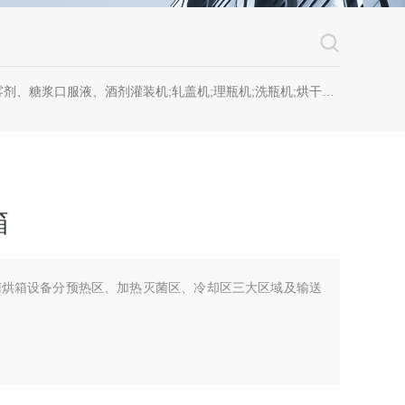
糖浆口服液、酒剂灌装机;轧盖机;理瓶机;洗瓶机;烘干机;套标机;喷码机;贴标机
箱
灭菌烘箱设备分预热区、加热灭菌区、冷却区三大区域及输送