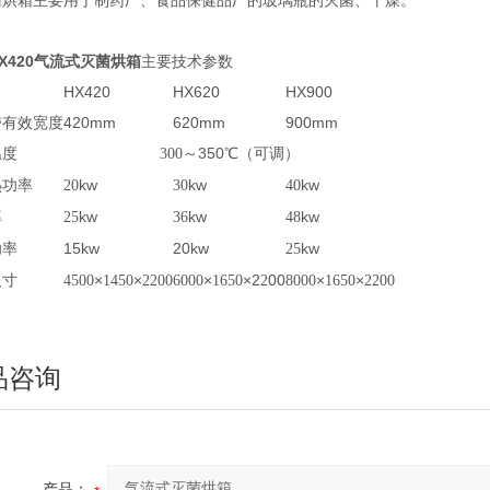
菌烘箱主要用于制药厂、食品保健品厂的玻璃瓶的灭菌、干燥。
X420
气流式灭菌烘箱
主要技术参数
HX420
HX620
HX900
带有效宽度
420mm
620mm
900mm
温度
～350℃（
可调
）
300
热功率
kw
kw
kw
20
30
40
率
kw
kw
kw
25
36
48
功率
15kw
20kw
kw
25
尺寸
×
×
×
×2
00
×
×
4500
1450
2200
6000
1650
2
8000
1650
2200
品咨询
产品：