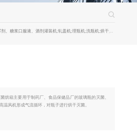
糖浆口服液、酒剂灌装机;轧盖机;理瓶机;洗瓶机;烘干机;套标机;喷码机;贴标机
本灭菌烘箱主要用于制药厂、食品保健品厂的玻璃瓶的灭菌、
高温风机形成气流循环，对瓶子进行烘干灭菌。