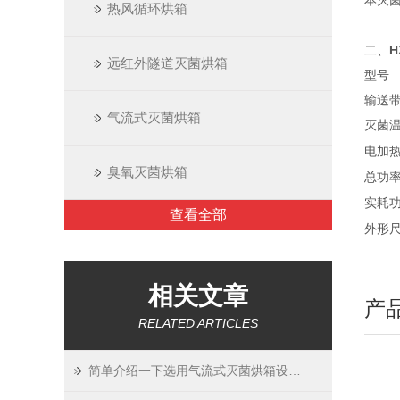
本灭
热风循环烘箱
二、
H
远红外隧道灭菌烘箱
型号
输送
气流式灭菌烘箱
灭菌
电加
臭氧灭菌烘箱
总功
实耗
查看全部
外形
相关文章
产
RELATED ARTICLES
简单介绍一下选用气流式灭菌烘箱设备时需要注意哪些方面？